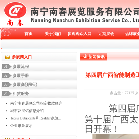
首页
关于我们
参观观众入口
近期展会
品牌展
新闻资讯
参展商入口
01
参展流程
第四届广西智能制造
02
参展手册
03
参展商预登记
点击量：
77125
04
租赁服务
南宁南春展览公司指定收款账户
第四届广
城市及展馆信息介绍
第十届广西太
Tecsia Lubricants和Realder参加...
企业形象展示
日开幕！