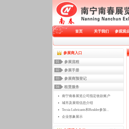
首页
关于我们
参观观
参展商入口
01
参展流程
02
参展手册
03
参展商预登记
04
租赁服务
南宁南春展览公司指定收款账户
城市及展馆信息介绍
Tecsia Lubricants和Realder参加...
企业形象展示